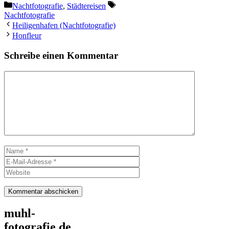
Kategorien
Schlagwörter
Nachtfotografie
,
Städtereisen
Nachtfotografie
Heiligenhafen (Nachtfotografie)
Honfleur
Schreibe einen Kommentar
Kommentar
Name
E-
Mail-
Website
Adresse
muhl-
fotografie.de