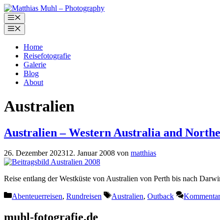
Zum
Inhalt
Menü
springen
Menü
Home
Reisefotografie
Galerie
Blog
About
Australien
Australien – Western Australia and Northe
26. Dezember 2023
12. Januar 2008
von
matthias
Reise entlang der Westküste von Australien von Perth bis nach Darwi
Kategorien
Schlagwörter
Abenteuerreisen
,
Rundreisen
Australien
,
Outback
Kommentar 
muhl-fotografie.de