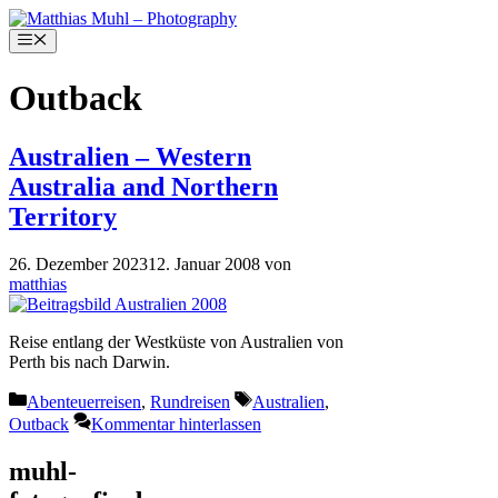
Zum
Inhalt
Menü
springen
Outback
Australien – Western
Australia and Northern
Territory
26. Dezember 2023
12. Januar 2008
von
matthias
Reise entlang der Westküste von Australien von
Perth bis nach Darwin.
Kategorien
Schlagwörter
Abenteuerreisen
,
Rundreisen
Australien
,
Outback
Kommentar hinterlassen
muhl-